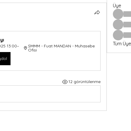
Üye
yı
Tüm Üyel
025 13:00–
SMMM - Fuat MANDAN - Muhasebe 
Ofisi
dol
12 görüntülenme