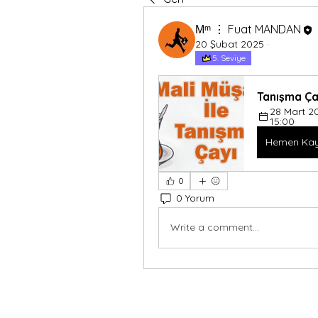
Мᵐ ⋮ Fuat MANDAN
20 Şubat 2025
·
5. Seviye
Tanışma Ça
28 Mart 2
15:00
Hemen Kay
0
0 Yorum
Write a comment...