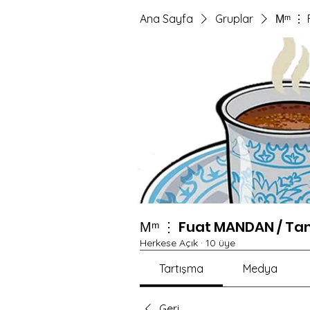
Ana Sayfa
Gruplar
Мᵐ ⋮ 
Мᵐ ⋮ Fuat MANDAN / Ta
Herkese Açık
·
10 üye
Tartışma
Medya
Geri