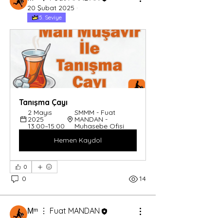
20 Şubat 2025
·
5. Seviye
Tanışma Çayı
2 Mayıs 
SMMM - Fuat 
2025 
MANDAN - 
13:00–15:00
Muhasebe Ofisi
Hemen Kaydol
0
0
14
Мᵐ ⋮ Fuat MANDAN