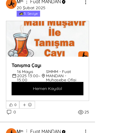
Мᵐ ⋮ Fuat MANDAN
20 Şubat 2025
·
5. Seviye
Tanışma Çayı
16 Mayıs 
SMMM - Fuat 
2025 13:00–
MANDAN - 
15:00
Muhasebe Ofisi
Hemen Kaydol
0
0
25
Мᵐ ⋮ Fuat MANDAN