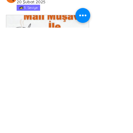
20 Şubat 2025
·
5. Seviye
Hakkında
Muhasebeci ile tanışmak, işe
başlamadan önce ve sonrasında y
...
Devamını oku
Tanışma Çayı
25 Nisan 
SMMM - Fuat 
2025 13:00–
MANDAN - 
Üye
15:00
Muhasebe Ofisi
Hemen Kaydol
0
0
9
Tüm Üyeleri Gör (10)
Мᵐ ⋮ Fuat MANDAN
20 Şubat 2025
·