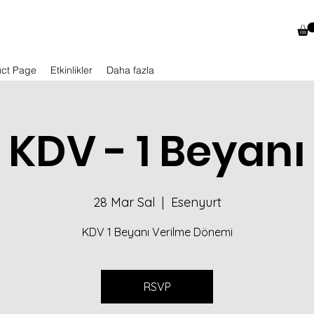
uct Page
Etkinlikler
Daha fazla
KDV - 1 Beyanı
28 Mar Sal
  |  
Esenyurt
KDV 1 Beyanı Verilme Dönemi
RSVP