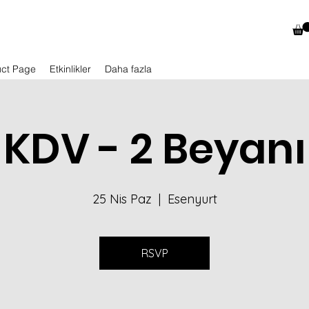
uct Page
Etkinlikler
Daha fazla
KDV - 2 Beyanı
25 Nis Paz
  |  
Esenyurt
RSVP