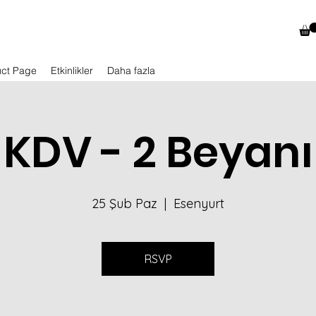
uct Page
Etkinlikler
Daha fazla
KDV - 2 Beyanı
25 Şub Paz
  |  
Esenyurt
RSVP