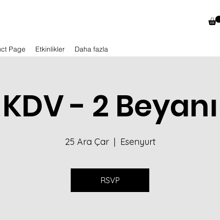
uct Page
Etkinlikler
Daha fazla
KDV - 2 Beyanı
25 Ara Çar
  |  
Esenyurt
RSVP