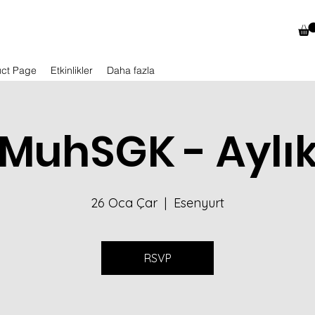
uct Page
Etkinlikler
Daha fazla
MuhSGK - Aylı
26 Oca Çar
  |  
Esenyurt
RSVP