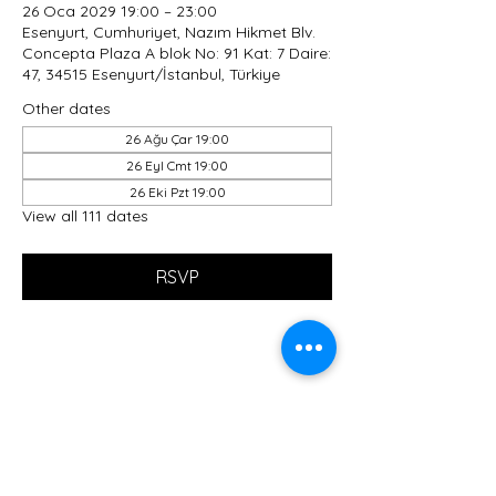
26 Oca 2029 19:00 – 23:00
Esenyurt, Cumhuriyet, Nazım Hikmet Blv.
Concepta Plaza A blok No: 91 Kat: 7 Daire:
47, 34515 Esenyurt/İstanbul, Türkiye
Other dates
26 Ağu Çar 19:00
26 Eyl Cmt 19:00
26 Eki Pzt 19:00
View all 111 dates
RSVP
Share this event