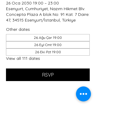
26 Oca 2030 19:00 – 23:00
Esenyurt, Cumhuriyet, Nazım Hikmet Blv.
Concepta Plaza A blok No: 91 Kat: 7 Daire:
47, 34515 Esenyurt/İstanbul, Türkiye
Other dates
26 Ağu Çar 19:00
26 Eyl Cmt 19:00
26 Eki Pzt 19:00
View all 111 dates
RSVP
Share this event