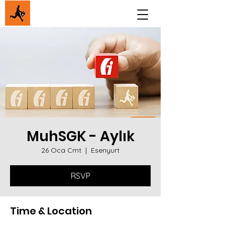
MuhSGK - Aylık
26 Oca Cmt
  |  
Esenyurt
RSVP
Time & Location