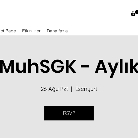
uct Page
Etkinlikler
Daha fazla
MuhSGK - Aylı
26 Ağu Pzt
  |  
Esenyurt
RSVP