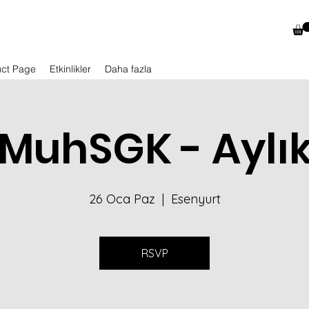
uct Page
Etkinlikler
Daha fazla
MuhSGK - Aylı
26 Oca Paz
  |  
Esenyurt
RSVP