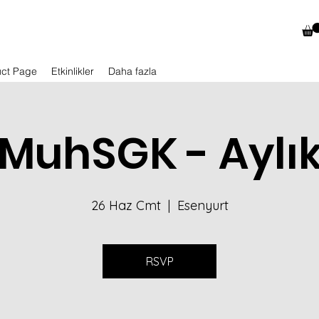
uct Page
Etkinlikler
Daha fazla
MuhSGK - Aylı
26 Haz Cmt
  |  
Esenyurt
RSVP