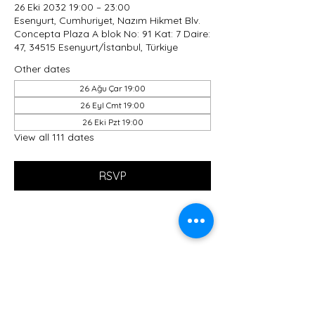
26 Eki 2032 19:00 – 23:00
Esenyurt, Cumhuriyet, Nazım Hikmet Blv.
Concepta Plaza A blok No: 91 Kat: 7 Daire:
47, 34515 Esenyurt/İstanbul, Türkiye
Other dates
26 Ağu Çar 19:00
26 Eyl Cmt 19:00
26 Eki Pzt 19:00
View all 111 dates
RSVP
Share this event