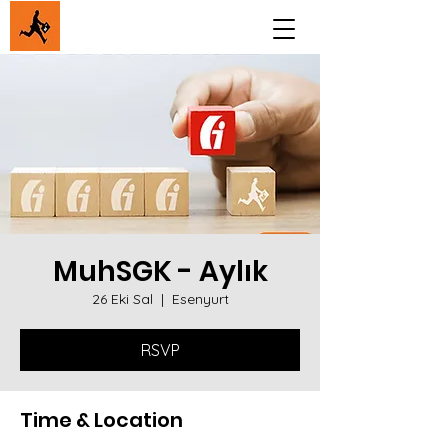
MuhSGK - Aylık
26 Eki Sal
  |  
Esenyurt
RSVP
Time & Location