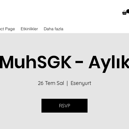
uct Page
Etkinlikler
Daha fazla
MuhSGK - Aylı
26 Tem Sal
  |  
Esenyurt
RSVP