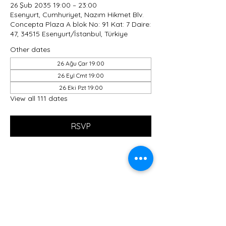
26 Şub 2035 19:00 – 23:00
Esenyurt, Cumhuriyet, Nazım Hikmet Blv.
Concepta Plaza A blok No: 91 Kat: 7 Daire:
47, 34515 Esenyurt/İstanbul, Türkiye
Other dates
26 Ağu Çar 19:00
26 Eyl Cmt 19:00
26 Eki Pzt 19:00
View all 111 dates
RSVP
Share this event