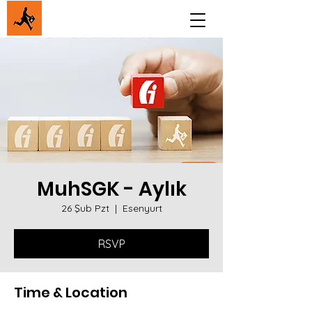
MuhSGK - Aylık
26 Şub Pzt
  |  
Esenyurt
RSVP
Time & Location