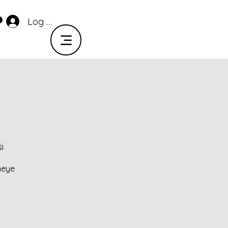
Log In
i
meye