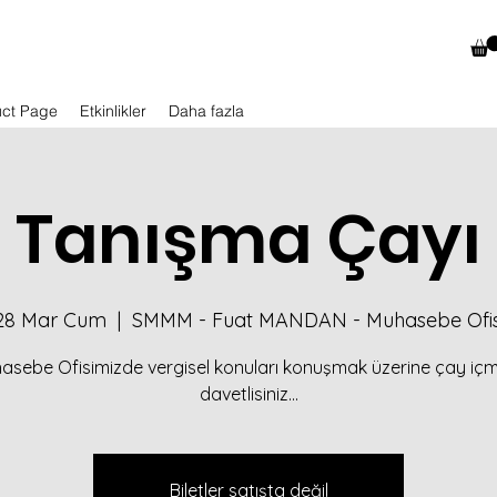
uct Page
Etkinlikler
Daha fazla
Tanışma Çayı
28 Mar Cum
  |  
SMMM - Fuat MANDAN - Muhasebe Ofis
asebe Ofisimizde vergisel konuları konuşmak üzerine çay iç
davetlisiniz...
Biletler satışta değil