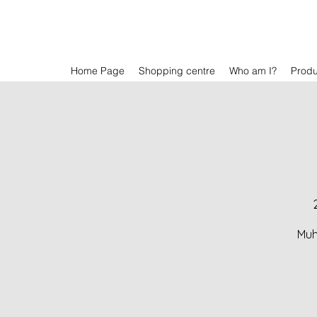
Home Page
Shopping centre
Who am I?
Prod
Muh