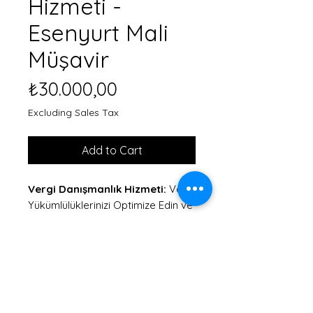
Hizmeti -
Esenyurt Mali
Müşavir
Price
₺30.000,00
Excluding Sales Tax
Add to Cart
Vergi Danışmanlık Hizmeti:
Vergi
Yükümlülüklerinizi Optimize Edin ve
Risklerinizi Azaltın
Vergi danışmanlık hizmeti,
bireylerin ve işletmelerin vergi
mevzuatına uyum sağlamalarına,
vergi yüklerini optimize etmelerine,
vergi risklerini yönetmelerine ve