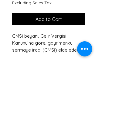
Excluding Sales Tax
Add to Cart
GMSİ beyanı, Gelir Vergisi
Kanunu’na göre, gayrimenkul
sermaye iradı (GMSİ) elde eden
kişilerin, elde ettikleri bu geliri
vergi dairesine bildirme
yükümlülüğünü yerine getirmek
amacıyla düzenledikleri
beyannamedir. GMSİ, genellikle
gayrimenkullerin (ev, işyeri, arsa
vb.) kiraya verilmesi sonucu elde
edilen gelirleri ifade eder.
SMMM Fuat MANDAN • financial advisor
GMSİ Nedir?
Gayrimenkul sermaye iradı
(GMSİ), sahiplerinin mülkiyetinde