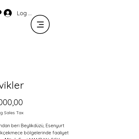
Log In
vikler
Price
000,00
ng Sales Tax
ından beri Beylikdüzü, Esenyurt 
kçekmece bölgelerinde faaliyet 