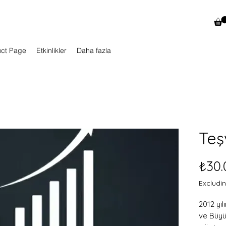
uct Page
Etkinlikler
Daha fazla
Teş
₺30.
Excludi
2012 yıl
ve Büyü