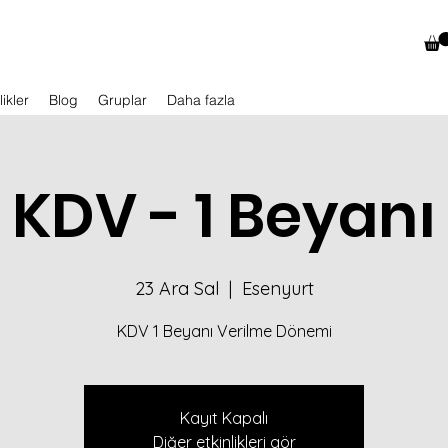
likler
Blog
Gruplar
Daha fazla
KDV - 1 Beyanı
23 Ara Sal
  |  
Esenyurt
KDV 1 Beyanı Verilme Dönemi
Kayıt Kapalı
Diğer etkinlikleri gör