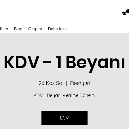
likler
Blog
Gruplar
Daha fazla
KDV - 1 Beyanı
26 Kas Sal
  |  
Esenyurt
KDV 1 Beyanı Verilme Dönemi
LCV