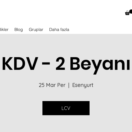
likler
Blog
Gruplar
Daha fazla
KDV - 2 Beyanı
25 Mar Per
  |  
Esenyurt
LCV