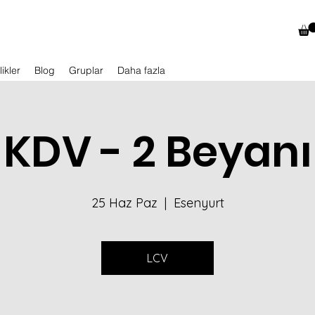
likler
Blog
Gruplar
Daha fazla
KDV - 2 Beyanı
25 Haz Paz
  |  
Esenyurt
LCV