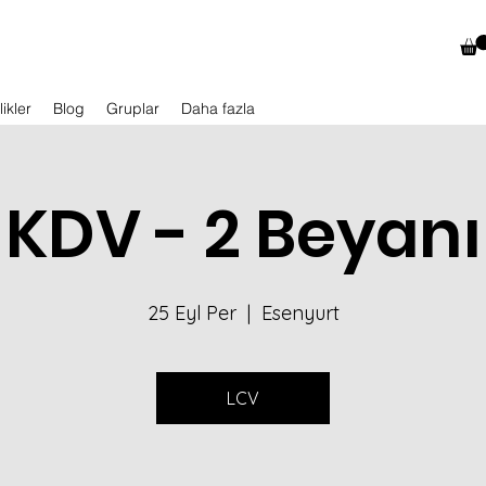
likler
Blog
Gruplar
Daha fazla
KDV - 2 Beyanı
25 Eyl Per
  |  
Esenyurt
LCV