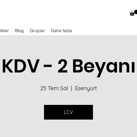
likler
Blog
Gruplar
Daha fazla
KDV - 2 Beyanı
25 Tem Sal
  |  
Esenyurt
LCV