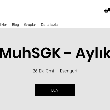
likler
Blog
Gruplar
Daha fazla
MuhSGK - Aylı
26 Eki Cmt
  |  
Esenyurt
LCV