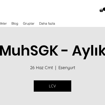
likler
Blog
Gruplar
Daha fazla
MuhSGK - Aylı
26 Haz Cmt
  |  
Esenyurt
LCV