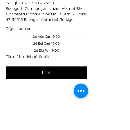
26 Eyl 2034 19:00 – 23:00
Esenyurt, Cumhuriyet, Nazım Hikmet Blv.
Concepta Plaza A blok No: 91 Kat: 7 Daire:
47, 34515 Esenyurt/İstanbul, Türkiye
Diğer tarihler
26 Ağu Çar 19:00
26 Eyl Cmt 19:00
26 Eki Pzt 19:00
Tüm 111 tarihi görüntüle
LCV
Bu Etkinliği Paylaş