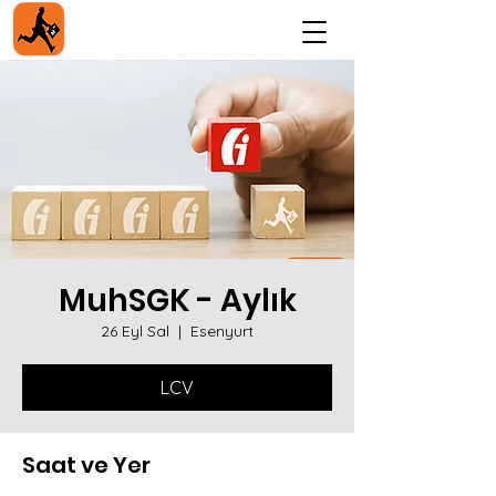
MuhSGK - Aylık
26 Eyl Sal
  |  
Esenyurt
LCV
Saat ve Yer