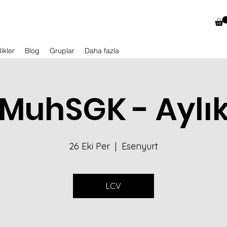
likler
Blog
Gruplar
Daha fazla
MuhSGK - Aylı
26 Eki Per
  |  
Esenyurt
LCV