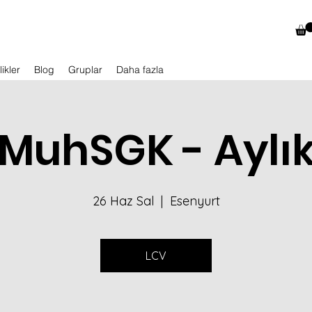
likler
Blog
Gruplar
Daha fazla
MuhSGK - Aylı
26 Haz Sal
  |  
Esenyurt
LCV