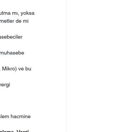
tutma mı, yoksa 
metler de mi 
sebeciler 
i muhasebe 
 Mikro) ve bu 
ergi 
işlem hacmine 