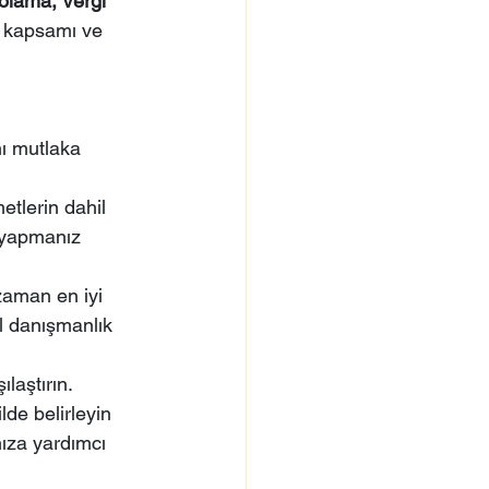
lama, Vergi 
t kapsamı ve 
ı mutlaka 
tlerin dahil 
 yapmanız 
aman en iyi 
l danışmanlık 
ılaştırın.
lde belirleyin 
nıza yardımcı 