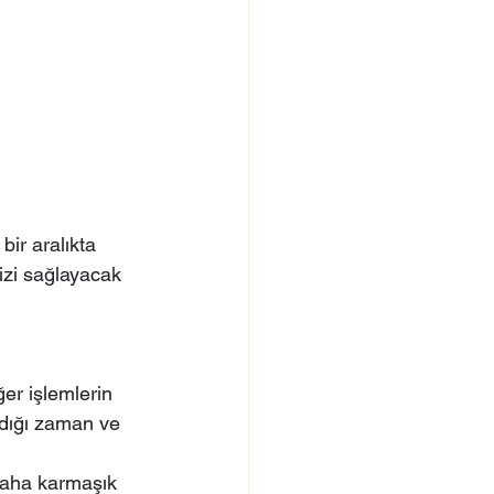
bir aralıkta 
izi sağlayacak 
ğer işlemlerin 
adığı zaman ve 
 daha karmaşık 