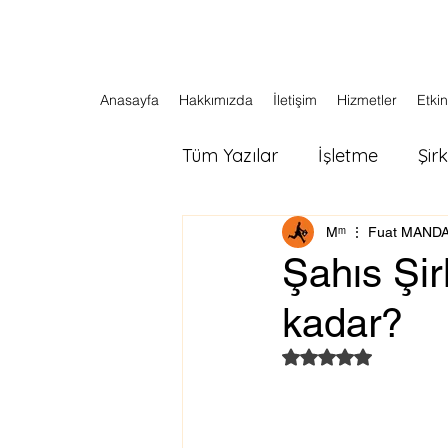
Anasayfa
Hakkımızda
İletişim
Hizmetler
Etkin
Tüm Yazılar
İşletme
Şir
Мᵐ ⋮ Fuat MAND
Şahıs Şir
kadar?
5 üzerinden NaN yı