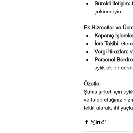
Sürekli İletişim:
 
çekinmeyin.
Ek Hizmetler ve Ücre
Kapanış İşlemler
İcra Takibi:
 Gerek
Vergi İtirazları:
 V
Personel Bordro
aylık ek bir ücret
Özetle:
Şahıs şirketi için a
ve talep ettiğiniz hi
teklif alarak, ihtiya