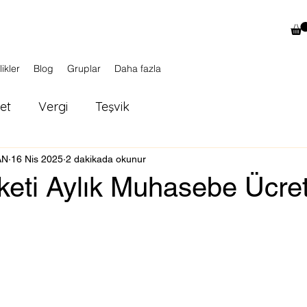
likler
Blog
Gruplar
Daha fazla
ket
Vergi
Teşvik
AN
16 Nis 2025
2 dakikada okunur
keti Aylık Muhasebe Ücre
ldız