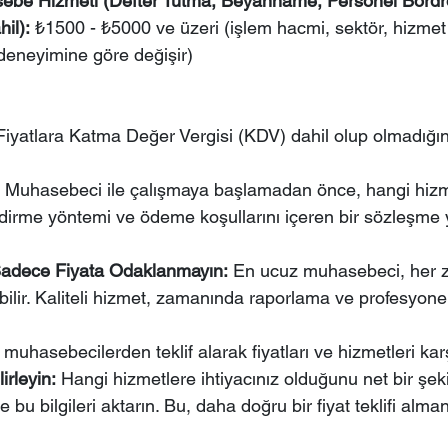
be Hizmeti (Defter Tutma, Beyanname, Personel Bordro
il):
 ₺1500 - ₺5000 ve üzeri (işlem hacmi, sektör, hizme
eneyimine göre değişir)
 Fiyatlara Katma Değer Vergisi (KDV) dahil olup olmadığın
 Muhasebeci ile çalışmaya başlamadan önce, hangi hizme
ndirme yöntemi ve ödeme koşullarını içeren bir sözleşme
Sadece Fiyata Odaklanmayın:
 En ucuz muhasebeci, her z
lir. Kaliteli hizmet, zamanında raporlama ve profesyone
ı muhasebecilerden teklif alarak fiyatları ve hizmetleri karş
lirleyin:
 Hangi hizmetlere ihtiyacınız olduğunu net bir şeki
u bilgileri aktarın. Bu, daha doğru bir fiyat teklifi alma