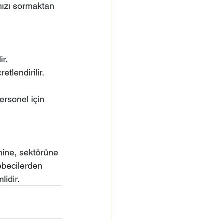
nızı sormaktan 
ir.
etlendirilir.
ersonel için 
mine, sektörüne 
ebecilerden 
lidir.