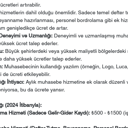
ücretleri artırabilir.
hizmetlerin dahil olduğu önemlidir. Sadece temel defter 
yanname hazırlanması, personel bordrolama gibi ek hiz
m genişledikçe ücret de artar.
Deneyimi ve Uzmanlığı:
 Deneyimli ve uzmanlaşmış muha
yüksek ücret talep ederler.
u:
 Büyük şehirlerdeki veya yüksek maliyetli bölgelerdek
kle daha yüksek ücretler talep ederler.
m:
 Muhasebecinin kullandığı yazılım (örneğin, Logo, Luca,
 de ücreti etkileyebilir.
ğı İhtiyacı:
 Aylık muhasebe hizmetine ek olarak düzenli v
eniyorsa, bu da ücrete yansır.
ı (2024 İtibarıyla):
tma Hizmeti (Sadece Gelir-Gider Kaydı):
 ₺500 - ₺1500 (