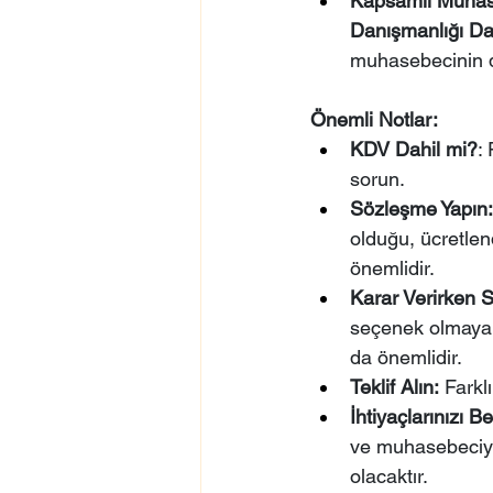
Kapsamlı Muhase
Danışmanlığı Dah
muhasebecinin d
Önemli Notlar:
KDV Dahil mi?
:
sorun.
Sözleşme Yapın:
olduğu, ücretle
önemlidir.
Karar Verirken 
seçenek olmayabi
da önemlidir.
Teklif Alın:
 Farkl
İhtiyaçlarınızı Be
ve muhasebeciye b
olacaktır.