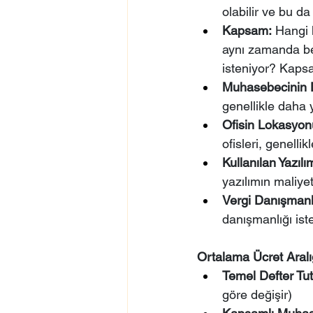
olabilir ve bu da 
Kapsam:
 Hangi 
aynı zamanda be
isteniyor? Kapsa
Muhasebecinin 
genellikle daha 
Ofisin Lokasyon
ofisleri, genelli
Kullanılan Yazılı
yazılımın maliyeti
Vergi Danışmanlı
danışmanlığı ist
Ortalama Ücret Aralığ
Temel Defter Tu
göre değişir)