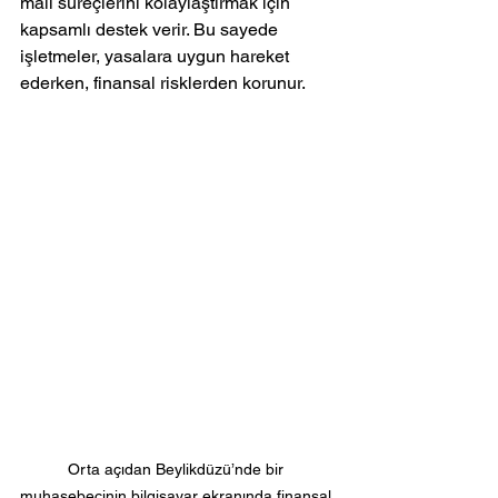
mali süreçlerini kolaylaştırmak için 
kapsamlı destek verir. Bu sayede 
işletmeler, yasalara uygun hareket 
ederken, finansal risklerden korunur.
Orta açıdan Beylikdüzü’nde bir 
muhasebecinin bilgisayar ekranında finansal 