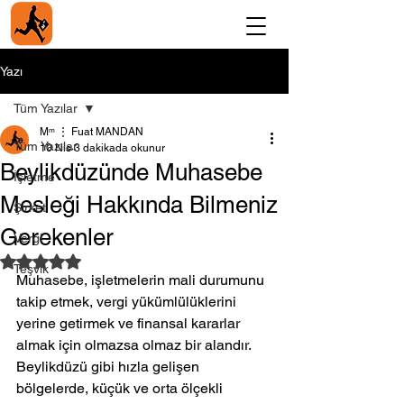
Yazı
Tüm Yazılar
Мᵐ ⋮ Fuat MANDAN
Tüm Yazılar
10 Nis
3 dakikada okunur
Beylikdüzünde Muhasebe
İşletme
Mesleği Hakkında Bilmeniz
Şirket
Gerekenler
Vergi
5 üzerinden NaN yıldız
Teşvik
Muhasebe, işletmelerin mali durumunu 
takip etmek, vergi yükümlülüklerini 
yerine getirmek ve finansal kararlar 
almak için olmazsa olmaz bir alandır. 
Beylikdüzü gibi hızla gelişen 
bölgelerde, küçük ve orta ölçekli 