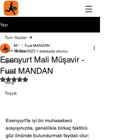
Yazı
Tüm Yazılar
Мᵐ ⋮ Fuat MANDAN
Tüm Yazılar
10 Kas 2025
1 dakikada okunur
Esenyurt Mali Müşavir -
İşletme
Fuat MANDAN
Şirket
5 üzerinden NaN yıldız
Vergi
Teşvik
Esenyurt'ta iyi bir muhasebeci 
arayışınızda, genellikle birkaç faktörü 
göz önünde bulundurmak faydalı olur: 