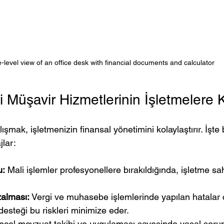
-level view of an office desk with financial documents and calculator
 Müşavir Hizmetlerinin İşletmelere K
ışmak, işletmenizin finansal yönetimini kolaylaştırır. İşte
jlar:
u:
 Mali işlemler profesyonellere bırakıldığında, işletme sahi
zalması:
 Vergi ve muhasebe işlemlerinde yapılan hatalar 
desteği bu riskleri minimize eder.
ncel mevzuat takibi ve uygulaması sayesinde yasal soru