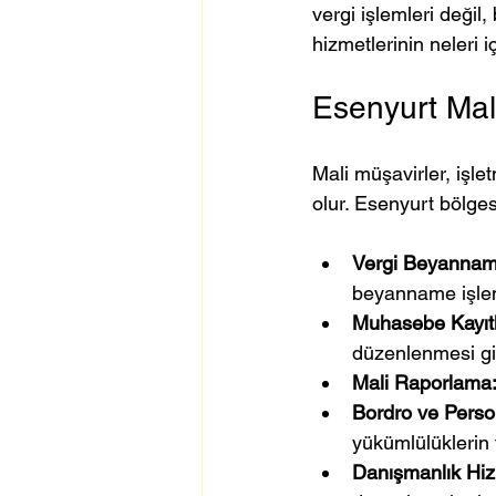
vergi işlemleri değil
hizmetlerinin neleri i
Esenyurt Mali
Mali müşavirler, işle
olur. Esenyurt bölges
Vergi Beyanname
beyanname işlem
Muhasebe Kayıtl
düzenlenmesi gib
Mali Raporlama
Bordro ve Person
yükümlülüklerin t
Danışmanlık Hiz