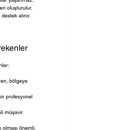
ri oluşturulur.
destek alınır.
rekenler
nler:
ren, bölgeye 
ir profesyonel 
ali müşavir 
ş olması önemli.