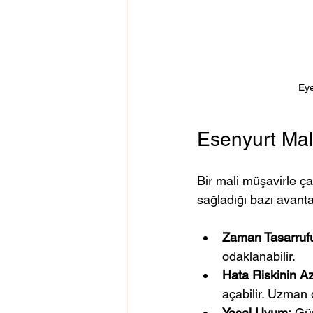
Eye
Esenyurt Mali
Bir mali müşavirle çal
sağladığı bazı avanta
Zaman Tasarruf
odaklanabilir.
Hata Riskinin A
açabilir. Uzman 
Yasal Uyum:
 Gü