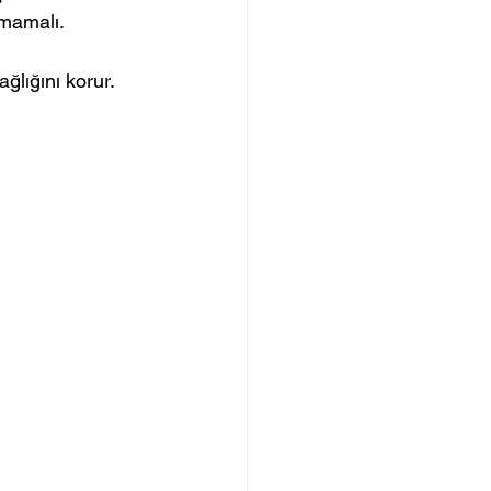
lmamalı.
ğlığını korur.