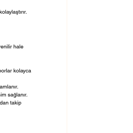
olaylaştırır.
enilir hale 
aporlar kolayca 
mamlanır.
şim sağlanır.
ndan takip 