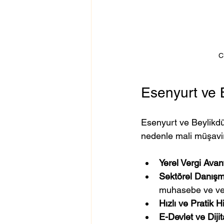
C
Esenyurt ve B
Esenyurt ve Beylikdüzü
nedenle mali müşavir
Yerel Vergi Avant
Sektörel Danışm
muhasebe ve ver
Hızlı ve Pratik H
E-Devlet ve Dijit