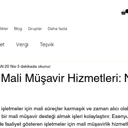
likler
Blog
Gruplar
Daha fazla
ket
Vergi
Teşvik
AN
20 Nis
3 dakikada okunur
Mali Müşavir Hizmetleri: 
ldız
 işletmeler için mali süreçler karmaşık ve zaman alıcı olabi
bir mali müşavir desteği almak işleri kolaylaştırır. Esenyu
 faaliyet gösteren işletmeler için mali müşavirlik hizmetl