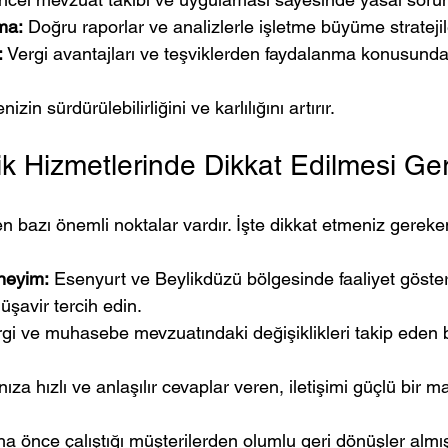
ma:
 Doğru raporlar ve analizlerle işletme büyüme stratejile
:
 Vergi avantajları ve teşviklerden faydalanma konusunda 
izin sürdürülebilirliğini ve karlılığını artırır.
ik Hizmetlerinde Dikkat Edilmesi Ge
 bazı önemli noktalar vardır. İşte dikkat etmeniz gereke
neyim:
 Esenyurt ve Beylikdüzü bölgesinde faaliyet göste
üşavir tercih edin.
rgi ve muhasebe mevzuatındaki değişiklikleri takip eden b
nıza hızlı ve anlaşılır cevaplar veren, iletişimi güçlü bir m
a önce çalıştığı müşterilerden olumlu geri dönüşler almı