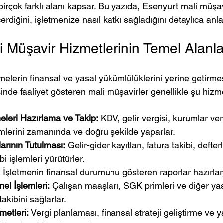
, birçok farklı alanı kapsar. Bu yazıda, Esenyurt mali müşav
çerdiğini, işletmenize nasıl katkı sağladığını detaylıca an
 Müşavir Hizmetlerinin Temel Alanla
tmelerin finansal ve yasal yükümlülüklerini yerine getirme
inde faaliyet gösteren mali müşavirler genellikle şu hizme
leri Hazırlama ve Takip:
 KDV, gelir vergisi, kurumlar verg
lerini zamanında ve doğru şekilde yaparlar.
arının Tutulması:
 Gelir-gider kayıtları, fatura takibi, defterl
i işlemleri yürütürler.
:
 İşletmenin finansal durumunu gösteren raporlar hazırlar,
el İşlemleri:
 Çalışan maaşları, SGK primleri ve diğer yas
akibini sağlarlar.
metleri:
 Vergi planlaması, finansal strateji geliştirme ve y