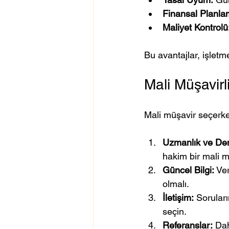
Finansal Planla
Maliyet Kontrolü
Bu avantajlar, işletmen
Mali Müşavirl
Mali müşavir seçerken
Uzmanlık ve De
hakim bir mali m
Güncel Bilgi:
 Ve
olmalı.
İletişim:
 Soruları
seçin.
Referanslar:
 Dah