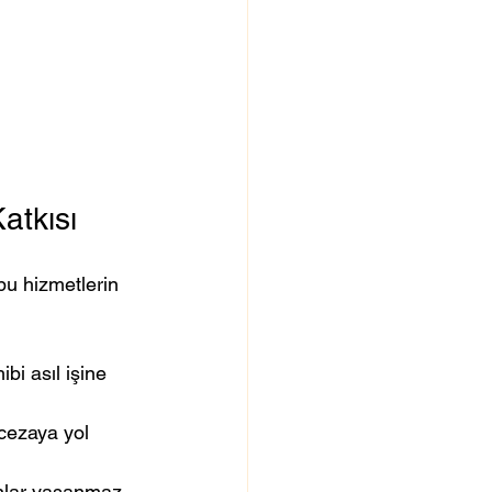
atkısı
 bu hizmetlerin 
bi asıl işine 
cezaya yol 
nlar yaşanmaz.