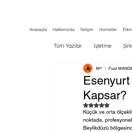
Anasayfa
Hakkımızda
İletişim
Hizmetler
Etkin
Tüm Yazılar
İşletme
Şir
Мᵐ ⋮ Fuat MAND
Esenyurt 
Kapsar?
5 üzerinden NaN yı
Küçük ve orta ölçekli
noktada, profesyonel 
Beylikdüzü bölgesinde