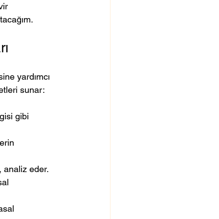
ir 
latacağım.
rı
sine yardımcı 
tleri sunar:
isi gibi 
erin 
 analiz eder.
al 
asal 