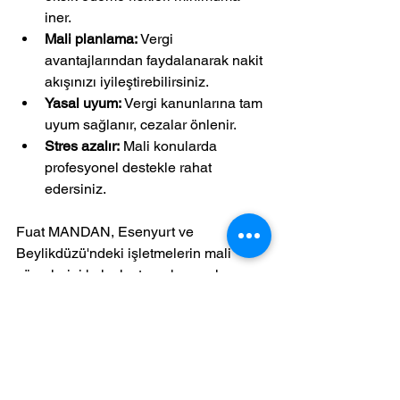
iner.
Mali planlama:
 Vergi 
avantajlarından faydalanarak nakit 
akışınızı iyileştirebilirsiniz.
Yasal uyum:
 Vergi kanunlarına tam 
uyum sağlanır, cezalar önlenir.
Stres azalır:
 Mali konularda 
profesyonel destekle rahat 
edersiniz.
Fuat MANDAN, Esenyurt ve 
Beylikdüzü'ndeki işletmelerin mali 
süreçlerini kolaylaştırarak, yasalara 
uygun ve uzman destekle bölgenin 
önde gelen mali müşavirlik ofisi olmayı 
hedefliyor. Bu nedenle, doğru vergi 
uzmanını bulmak işletmenizin geleceği 
için kritik.