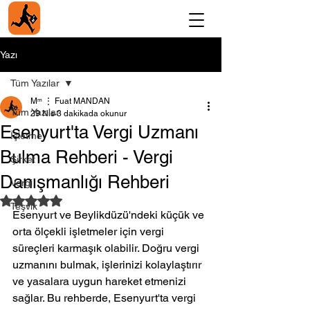
Yazı
Tüm Yazılar
Мᵐ ⋮ Fuat MANDAN
Tüm Yazılar
29 Nis
3 dakikada okunur
Esenyurt'ta Vergi Uzmanı
İşletme
Bulma Rehberi - Vergi
Şirket
Danışmanlığı Rehberi
Vergi
5 üzerinden NaN yıldız
Teşvik
Esenyurt ve Beylikdüzü'ndeki küçük ve 
orta ölçekli işletmeler için vergi 
süreçleri karmaşık olabilir. Doğru vergi 
uzmanını bulmak, işlerinizi kolaylaştırır 
ve yasalara uygun hareket etmenizi 
sağlar. Bu rehberde, Esenyurt'ta vergi 