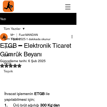
Yazı
Tüm Yazılar
Мᵐ ⋮ Fuat MANDAN
Tüm Yazılar
1 Şub 2025
1 dakikada okunur
ETGB ━ Elektronik Ticaret
İşletme
Gümrük Beyanı
Şirket
Güncelleme tarihi:
6 Şub 2025
Vergi
5 üzerinden NaN yıldız
Teşvik
İhracat işlemenin 
ETGB
 ile 
yapılabilmesi için;
1.      
Ürü brüt ağırlığı 
300 Kg
’
dan 