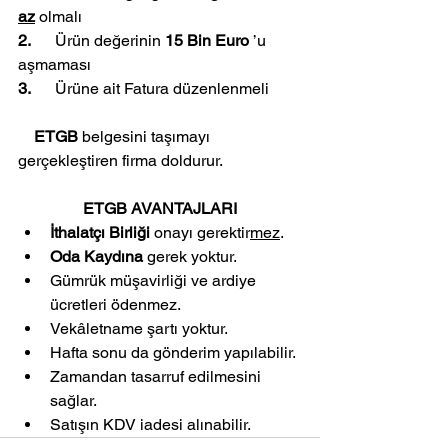
az
 olmalı
2.      
Ürün değerinin 
15 Bin Euro 
’u 
aşmaması
3.      
Ürüne ait Fatura düzenlenmeli
    ETGB
 belgesini taşımayı 
gerçekleştiren firma doldurur.
ETGB AVANTAJLARI
İthalatçı Birliği
 onayı gerektir
mez
.
Oda Kaydına 
gerek yoktur.
Gümrük müşavirliği ve ardiye 
ücretleri ödenmez.
Vekâletname şartı yoktur.
Hafta sonu da gönderim yapılabilir.
Zamandan tasarruf edilmesini 
sağlar.
Satışın KDV iadesi alınabilir.