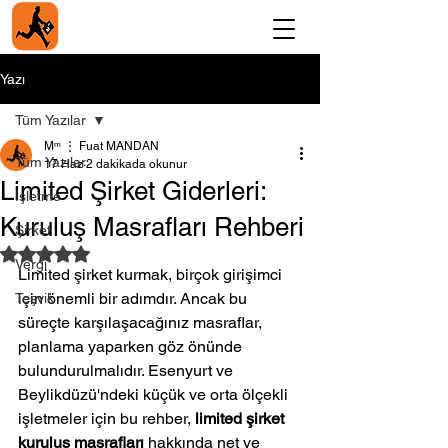
Yazı
Tüm Yazılar
Мᵐ ⋮ Fuat MANDAN
Tüm Yazılar
17 Haz
2 dakikada okunur
Limited Şirket Giderleri:
İşletme
Kuruluş Masrafları Rehberi
Şirket
5 üzerinden NaN yıldız
Vergi
Limited şirket kurmak, birçok girişimci 
için önemli bir adımdır. Ancak bu 
Teşvik
süreçte karşılaşacağınız masraflar, 
planlama yaparken göz önünde 
bulundurulmalıdır. Esenyurt ve 
Beylikdüzü'ndeki küçük ve orta ölçekli 
işletmeler için bu rehber, 
limited şirket 
kuruluş masrafları
 hakkında net ve 