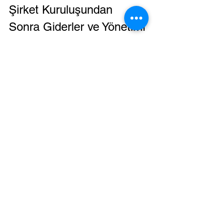
Şirket Kuruluşundan 
Sonra Giderler ve Yönetimi
Kuruluş sonrası giderler de göz önünde 
bulundurulmalıdır. Bunlar:
Muhasebe ve vergi danışmanlığı 
ücretleri
Personel maaşları ve SGK primleri
Kira, elektrik, su, internet gibi 
işletme giderleri
Reklam ve pazarlama harcamaları
Bu giderlerin düzenli takibi, şirketin 
finansal sağlığı için kritik öneme 
sahiptir. Ayrıca, Esenyurt ve Beylikdüzü 
gibi bölgelerde yerel pazar koşullarına 
uygun bütçe planlaması yapılmalıdır.