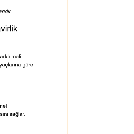
ıdır.
irlik 
arklı mali 
yaçlarına göre 
mel 
ını sağlar.