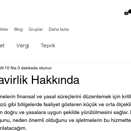
likler
Blog
Gruplar
Daha fazla
ket
Vergi
Teşvik
AN
10 Nis
3 dakikada okunur
virlik Hakkında
ldız
melerin finansal ve yasal süreçlerini düzenlemek için kritik
ü gibi bölgelerde faaliyet gösteren küçük ve orta ölçekli 
rin doğru ve yasalara uygun şekilde yürütülmesini sağlar. 
ğunu, neden önemli olduğunu ve işletmelerin bu hizmette
anlatacağım.