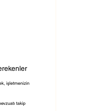
erekenler
ek, işletmenizin 
evzuatı takip 