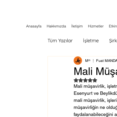
Anasayfa
Hakkımızda
İletişim
Hizmetler
Etkin
Tüm Yazılar
İşletme
Şir
Мᵐ ⋮ Fuat MAND
Mali Müşa
5 üzerinden NaN yı
Mali müşavirlik, işlet
Esenyurt ve Beylikdüz
mali müşavirlik, işle
müşavirliğin ne oldu
faydalanabileceğini 