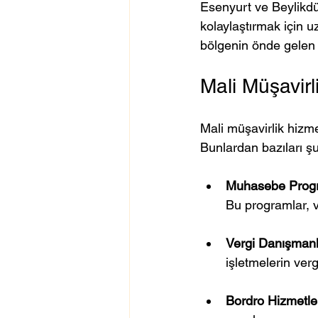
Esenyurt ve Beylikdü
kolaylaştırmak için 
bölgenin önde gelen ma
Mali Müşavirl
Mali müşavirlik hizme
Bunlardan bazıları şu
Muhasebe Progr
Bu programlar, v
Vergi Danışmanlı
işletmelerin ver
Bordro Hizmetler