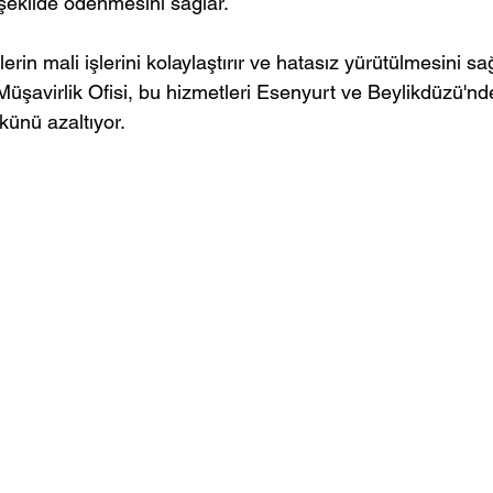
şekilde ödenmesini sağlar.
erin mali işlerini kolaylaştırır ve hatasız yürütülmesini sa
avirlik Ofisi, bu hizmetleri Esenyurt ve Beylikdüzü'nde
künü azaltıyor.