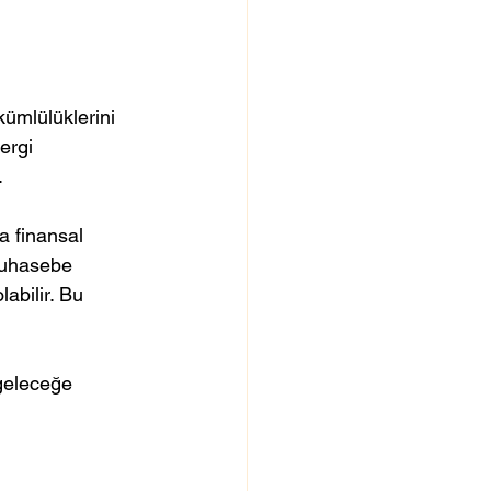
ümlülüklerini 
ergi 
.
a finansal 
muhasebe 
abilir. Bu 
 geleceğe 