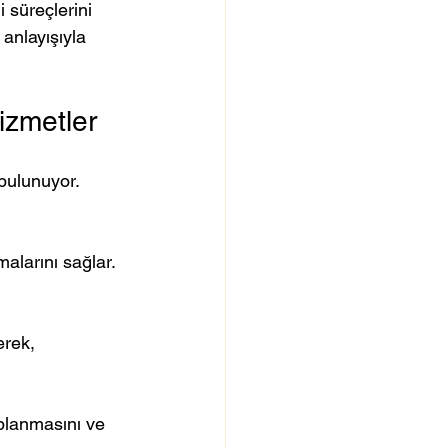
 süreçlerini 
anlayışıyla 
izmetler
 bulunuyor. 
malarını sağlar. 
erek, 
planmasını ve 