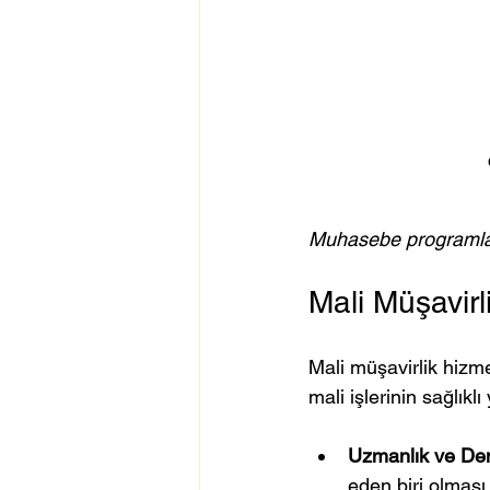
Muhasebe programları,
Mali Müşavirl
Mali müşavirlik hizme
mali işlerinin sağlıkl
Uzmanlık ve De
eden biri olması 