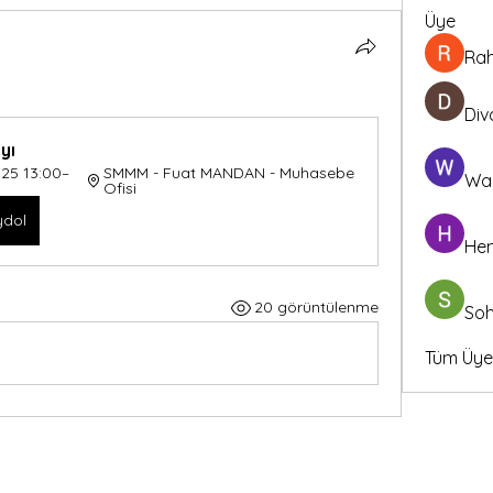
Üye
Ra
Div
yı
025 13:00–
SMMM - Fuat MANDAN - Muhasebe 
Wa
Ofisi
dol
Hem
20 görüntülenme
So
Tüm Üyel