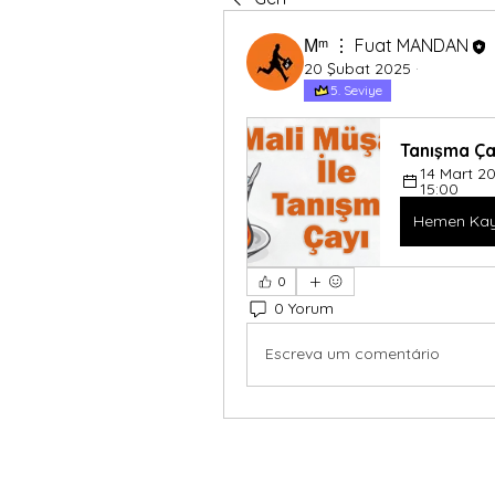
Мᵐ ⋮ Fuat MANDAN
20 Şubat 2025
·
5. Seviye
Tanışma Ça
14 Mart 2
15:00
Hemen Kay
0
0 Yorum
Escreva um comentário