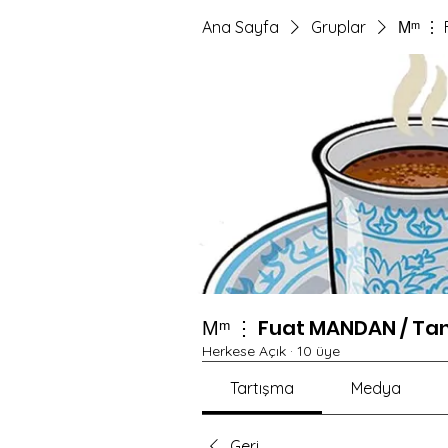
Ana Sayfa
Gruplar
Мᵐ ⋮ 
Мᵐ ⋮ Fuat MANDAN / Ta
Herkese Açık
·
10 üye
Tartışma
Medya
Geri