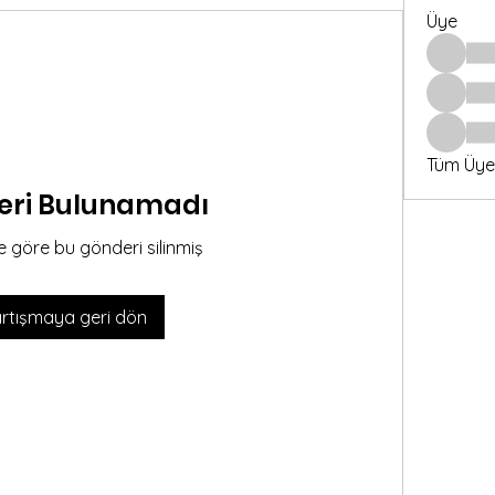
Üye
Tüm Üyel
eri Bulunamadı
 göre bu gönderi silinmiş
artışmaya geri dön