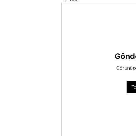
Gönd
Görünüşe
T