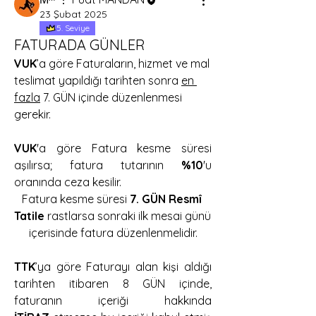
23 Şubat 2025
5. Seviye
FATURADA GÜNLER
VUK
’a göre Faturaların, hizmet ve mal 
teslimat yapıldığı tarihten sonra 
en 
fazla
 7. GÜN içinde düzenlenmesi 
gerekir.
VUK
'a göre Fatura kesme süresi 
aşılırsa; fatura tutarının 
%10
'u 
oranında ceza kesilir.
Fatura kesme süresi 
7. GÜN Resmî 
Tatile
 rastlarsa sonraki ilk mesai günü 
içerisinde fatura düzenlenmelidir.
TTK
’ya göre Faturayı alan kişi aldığı 
tarihten itibaren 8 GÜN içinde, 
faturanın içeriği hakkında 