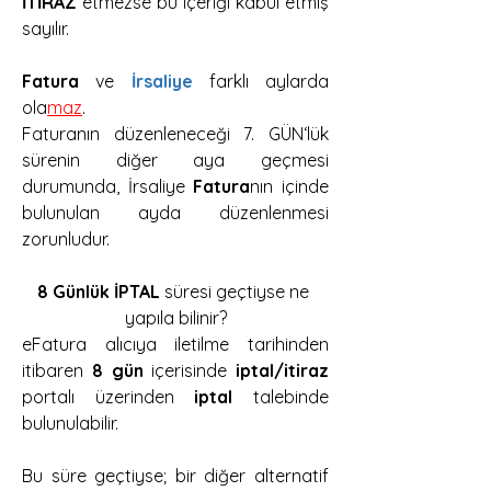
İTİRAZ
 etmezse bu içeriği kabul etmiş 
sayılır.
Fatura
 ve
İrsaliye
 farklı aylarda 
ola
maz
.
Faturanın düzenleneceği 7. GÜN‘lük 
sürenin diğer aya geçmesi 
durumunda, İrsaliye 
Fatura
nın içinde 
bulunulan ayda düzenlenmesi 
zorunludur.
8 Günlük İPTAL
 süresi geçtiyse ne 
yapıla bilinir?
eFatura alıcıya iletilme tarihinden 
itibaren 
8 gün
 içerisinde 
iptal/itiraz
portalı üzerinden 
iptal
 talebinde 
bulunulabilir.
Bu süre geçtiyse; bir diğer alternatif 