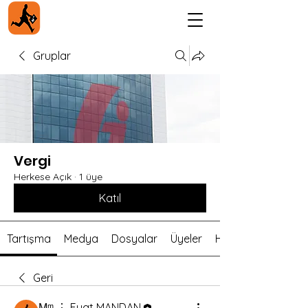
Gruplar
Vergi
Herkese Açık
·
1 üye
Katıl
Tartışma
Medya
Dosyalar
Üyeler
Hakkında
Geri
Мᵐ ⋮ Fuat MANDAN