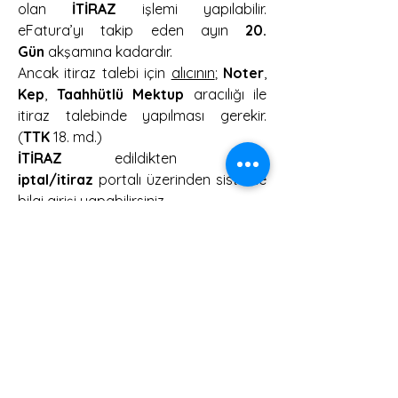
olan 
İTİRAZ
 işlemi yapılabilir. 
eFatura’yı takip eden ayın 
20. 
Gün
 akşamına kadardır.
Ancak itiraz talebi için 
alıcının
; 
Noter
, 
Kep
, 
Taahhütlü Mektup
 aracılığı ile 
itiraz talebinde yapılması gerekir. 
(
TTK
 18. md.)
İTİRAZ
 edildikten sonra 
iptal/itiraz
 portalı üzerinden sisteme 
bilgi girişi yapabilirsiniz.
0
0
4
Write a comment...
Hakkında
Vergi konularının konuşulduğu forum